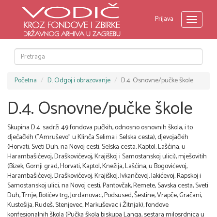
Prijava
Toggle
navigati
Početna
D. Odgoj i obrazovanje
D.4. Osnovne/pučke škole
D.4. Osnovne/pučke škole
Skupina D.4. sadrži 49 fondova pučkih, odnosno osnovnih škola, i to
dječačkih ("Amruševo" u Klinča Selima i Selska cesta), djevojačkih
(Horvati, Sveti Duh, na Novoj cesti, Selska cesta, Kaptol, Lašćina, u
Harambašićevoj, Draškovićevoj, Krajiškoj i Samostanskoj ulici), mješovitih
(Bizek, Gornji grad, Horvati, Kaptol, Knežija, Lašćina, u Bogovićevoj,
Harambašićevoj, Draškovićevoj, Krajiškoj, Ivkančevoj, Jakićevoj, Rapskoj i
Samostanskoj ulici, na Novoj cesti, Pantovčak, Remete, Savska cesta, Sveti
Duh, Trnje, Botićev trg, Jordanovac, Podsused, Šestine, Vrapče, Gračani,
Kustošija, Rudeš, Stenjevec, Markuševac i Žitnjak), fondove
konfesionalnih škola (Pučka škola biskupa Langa, sestara milosrdnica u