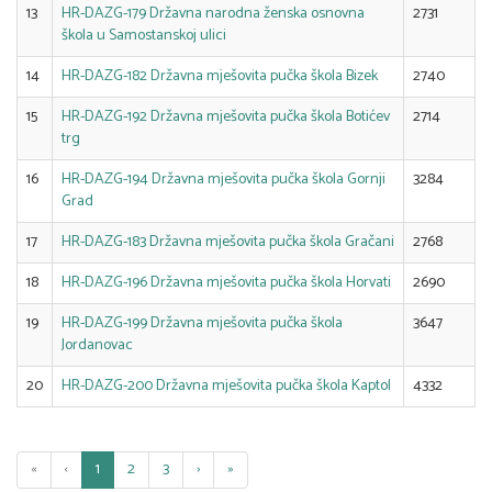
13
HR-DAZG-179 Državna narodna ženska osnovna
2731
škola u Samostanskoj ulici
14
HR-DAZG-182 Državna mješovita pučka škola Bizek
2740
15
HR-DAZG-192 Državna mješovita pučka škola Botićev
2714
trg
16
HR-DAZG-194 Državna mješovita pučka škola Gornji
3284
Grad
17
HR-DAZG-183 Državna mješovita pučka škola Gračani
2768
18
HR-DAZG-196 Državna mješovita pučka škola Horvati
2690
19
HR-DAZG-199 Državna mješovita pučka škola
3647
Jordanovac
20
HR-DAZG-200 Državna mješovita pučka škola Kaptol
4332
«
‹
1
2
3
›
»