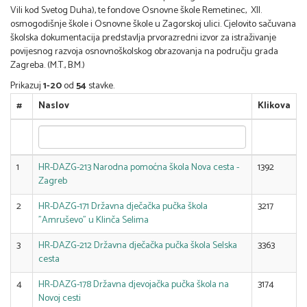
Vili kod Svetog Duha), te fondove Osnovne škole Remetinec, XII.
osmogodišnje škole i Osnovne škole u Zagorskoj ulici. Cjelovito sačuvana
školska dokumentacija predstavlja prvorazredni izvor za istraživanje
povijesnog razvoja osnovnoškolskog obrazovanja na području grada
Zagreba. (M.T., B.M.)
Prikazuj
1-20
od
54
stavke.
#
Naslov
Klikova
1
HR-DAZG-213 Narodna pomoćna škola Nova cesta -
1392
Zagreb
2
HR-DAZG-171 Državna dječačka pučka škola
3217
"Amruševo" u Klinča Selima
3
HR-DAZG-212 Državna dječačka pučka škola Selska
3363
cesta
4
HR-DAZG-178 Državna djevojačka pučka škola na
3174
Novoj cesti