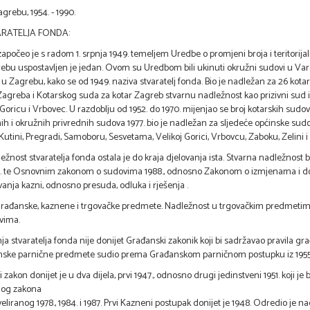
grebu, 1954. - 1990.
ARATELJA FONDA:
započeo je s radom 1. srpnja 1949. temeljem Uredbe o promjeni broja i teritorij
ebu uspostavljen je jedan. Ovom su Uredbom bili ukinuti okružni sudovi u Varaž
Zagrebu, kako se od 1949. naziva stvaratelj fonda. Bio je nadležan za 26 kotar
agreba i Kotarskog suda za kotar Zagreb stvarnu nadležnost kao prizivni sud im
oricu i Vrbovec. U razdoblju od 1952. do 1970. mijenjao se broj kotarskih sudova
nih i okružnih privrednih sudova 1977. bio je nadležan za sljedeće općinske sud
 Kutini, Pregradi, Samoboru, Sesvetama, Velikoj Gorici, Vrbovcu, Zaboku, Zelini i 
dležnost stvaratelja fonda ostala je do kraja djelovanja ista. Stvarna nadlež
4. te Osnovnim zakonom o sudovima 1988., odnosno Zakonom o izmjenama i do
vanja kazni, odnosno presuda, odluka i rješenja .
građanske, kaznene i trgovačke predmete. Nadležnost u trgovačkim predmetim
vima.
ja stvaratelja fonda nije donijet Građanski zakonik koji bi sadržavao pravila g
nske parnične predmete sudio prema Građanskom parničnom postupku iz 1955. s iz
 zakon donijet je u dva dijela, prvi 1947., odnosno drugi jedinstveni 1951. koj
og zakona
iveliranog 1978., 1984. i 1987. Prvi Kazneni postupak donijet je 1948. Odredio je