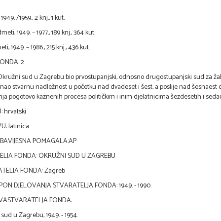
949. /1959., 2 knj., 1 kut.
eti, 1949. – 1977., 189 knj., 364 kut.
i, 1949. – 1986., 215 knj., 436 kut.
FONDA: 2
Okružni sud u Zagrebu bio prvostupanjski, odnosno drugostupanjski sud za žalb
ao stvarnu nadležnost u početku nad dvadeset i šest, a poslije nad šesnaest 
nja pogotovo kaznenih procesa političkim i inim djelatnicima šezdesetih i seda
 hrvatski
: latinica
OBAVIJESNA POMAGALA:AP
ELJA FONDA: OKRUŽNI SUD U ZAGREBU
ATELJA FONDA: Zagreb
ON DJELOVANJA STVARATELJA FONDA: 1949. - 1990.
VASTVARATELJA FONDA:
sud u Zagrebu, 1949. - 1954.