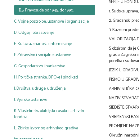
SERIJE U FONDU:
B.5. Pravosuđe od 1945. do 1990.
1. Sudska uprava, 1
2. Građanski predm
C. Vojne postrojbe, ustanove i organizacije
3. Kazneni predmet
D. Odgoj i obrazovanje
VALORIZACIJA 
E. Kultura, znanost i informiranje
S obzirom da je 
grada Zagreba im
F. Zdravstvo i socijalne ustanove
poretka i sudova
G. Gospodarstvo i bankarstvo
JEZIK U GRADIVU:
H. Političke stranke, DPO-e i sindikati
PISMO U GRADIVU
I. Društva, udruge, udruženja
ARHIVISTIČKA 
NAZIV STVARAT
J. Vjerske ustanove
SJEDIŠTE STVAR
K. Vlastelinski, obiteljski i osobni arhivski
VREMENSKI RASP
fondovi
PROMJENE NAZI
L. Zbirke izvornog arhivskog gradiva
Okružni narodni 