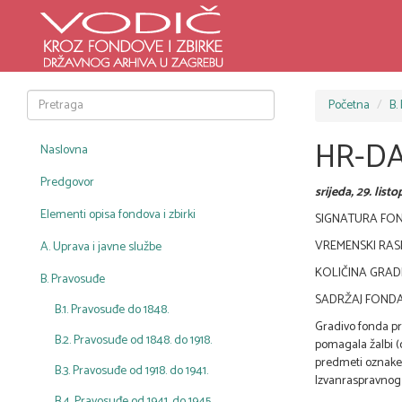
Početna
B.
HR-DA
Naslovna
Predgovor
srijeda, 29. list
Elementi opisa fondova i zbirki
SIGNATURA FON
VREMENSKI RASP
A. Uprava i javne službe
KOLIČINA GRADIVA
B. Pravosuđe
SADRŽAJ FONDA
B.1. Pravosuđe do 1848.
Gradivo fonda pr
B.2. Pravosuđe od 1848. do 1918.
pomagala žalbi (
predmeti oznake K
B.3. Pravosuđe od 1918. do 1941.
Izvanraspravnog k
B.4. Pravosuđe od 1941. do 1945.