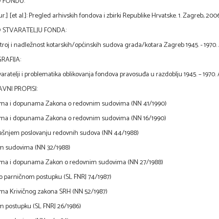
O FONDU:
ur.] [et al.]: Pregled arhivskih fondova i zbirki Republike Hrvatske. 1. Zagreb, 2006.
O STVARATELJU FONDA:
stroj i nadležnost kotarskih/općinskih sudova grada/kotara Zagreb 1945. - 1970. A
RAFIJA:
tvaratelji i problematika oblikovanja fondova pravosuđa u razdoblju 1945. – 1970. 
VNI PROPISI:
ma i dopunama Zakona o redovnim sudovima (NN 41/1990)
ma i dopunama Zakona o redovnim sudovima (NN 16/1990)
rašnjem poslovanju redovnih sudova (NN 44/1988)
m sudovima (NN 32/1988)
ma i dopunama Zakon o redovnim sudovima (NN 27/1988)
o parničnom postupku (SL FNRJ 74/1987)
ma Krivičnog zakona SRH (NN 52/1987)
m postupku (SL FNRJ 26/1986)