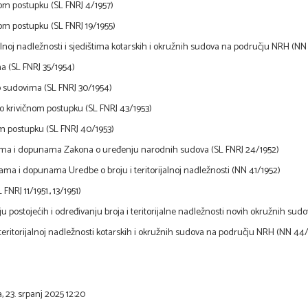
om postupku (SL FNRJ 4/1957)
m postupku (SL FNRJ 19/1955)
alnoj nadležnosti i sjedištima kotarskih i okružnih sudova na području NRH (NN
 (SL FNRJ 35/1954)
 sudovima (SL FNRJ 30/1954)
o krivičnom postupku (SL FNRJ 43/1953)
m postupku (SL FNRJ 40/1953)
ma i dopunama Zakona o uređenju narodnih sudova (SL FNRJ 24/1952)
ma i dopunama Uredbe o broju i teritorijalnoj nadležnosti (NN 41/1952)
 FNRJ 11/1951., 13/1951)
 postojećih i određivanju broja i teritorijalne nadležnosti novih okružnih sudo
 teritorijalnoj nadležnosti kotarskih i okružnih sudova na području NRH (NN 44
, 23. srpanj 2025 12:20