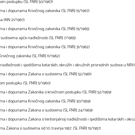
nom postupku (SL FNRJ 50/1967)
a i dopunama Krivičnog zakonika (SL FNRJ 15/1967)
a (NN 21/1967)
a i dopunama Krivičnog zakonika (SL FNRJ 15/1965)
sudovima opće nadležnosti (SL FNRJ 7/1965)
ma i dopunama Krivičnog zakonika (SL FNRJ 31/1962)
rivičnog zakonika (SL FNRJ 11/1962)
nadležnosti i sjedištima kotarskih, okružih i okružnih privrednih sudova u NR
ma i dopunama Zakona o sudovima (SL FNRJ 52/1961)
nom postupku (SL FNRJ 5/1960)
ma i dopunama Zakonika o krivičnom postupku (SL FNRJ 52/1959)
ma i dopunama Krivičnog zakonika (SL FNRJ 30/1959)
ma i dopunama Zakona o sudovima (SL FNRJ 24/1959)
a i dopunama Zakona o teritorijalnoj nadležnosti i sjedištima kotarskih i okr
a Zakona o sudovima od 10. travnja 1957. (SL FNRJ 15/1957)