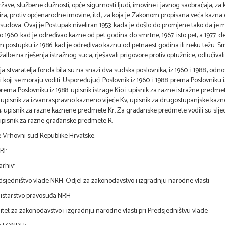
ržave, službene dužnosti, opće sigurnosti ljudi, imovine i javnog saobraćaja, za
ira, protiv općenarodne imovine, itd., za koja je Zakonom propisana veća kazna 
 sudova. Ovaj je Postupak niveliran 1953. kada je došlo do promjene tako da je
 1960. kad je određivao kazne od pet godina do smrtne, 1967. isto pet, a 1977. d
 postupku iz 1986. kad je određivao kaznu od petnaest godina ili neku težu. Smr
i žalbe na rješenja istražnog suca, rješavali prigovore protiv optužnice, odlučiv
ja stvaratelja fonda bila su na snazi dva sudska poslovnika, iz 1960. i 1988., 
 koji se moraju voditi. Uspoređujući Poslovnik iz 1960. i 1988. prema Poslovniku iz
rema Poslovniku iz 1988. upisnik istrage Kio i upisnik za razne istražne predmete 
 upisnik za izvanraspravno kazneno vijeće Kv, upisnik za drugostupanjske k
, upisnik za razne kaznene predmete Kr. Za građanske predmete vodili su sljed
upisnik za razne građanske predmete R.
je Vrhovni sud Republike Hrvatske.
I:
arhiv:
jedništvo vlade NRH. Odjel za zakonodavstvo i izgradnju narodne vlasti
starstvo pravosuđa NRH
et za zakonodavstvo i izgradnju narodne vlasti pri Predsjedništvu vlade