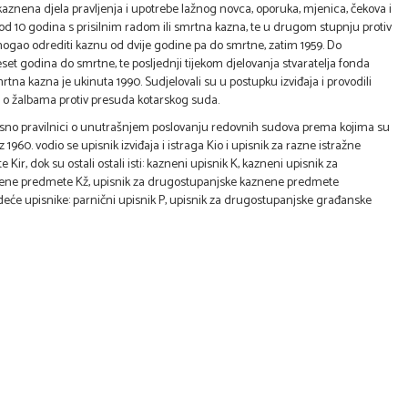
 kaznena djela pravljenja i upotrebe lažnog novca, oporuka, mjenica, čekova i
od 10 godina s prisilnim radom ili smrtna kazna, te u drugom stupnju protiv
 mogao odrediti kaznu od dvije godine pa do smrtne, zatim 1959. Do
eset godina do smrtne, te posljednji tijekom djelovanja stvaratelja fonda
tna kazna je ukinuta 1990. Sudjelovali su u postupku izviđaja i provodili
ali o žalbama protiv presuda kotarskog suda.
odnosno pravilnici o unutrašnjem poslovanju redovnih sudova prema kojima su
 1960. vodio se upisnik izviđaja i istraga Kio i upisnik za razne istražne
Kir, dok su ostali ostali isti: kazneni upisnik K, kazneni upisnik za
aznene predmete Kž, upisnik za drugostupanjske kaznene predmete
eće upisnike: parnični upisnik P, upisnik za drugostupanjske građanske