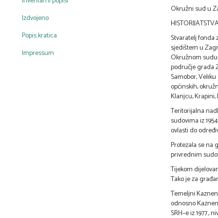
Inventarni popisi
Okružni sud u Za
Izdvojeno
HISTORIJATSTV
Popis kratica
Stvaratelj fonda 
sjedištem u Zagr
Impressum
Okružnom sudu u 
područje grada Z
Samobor, Veliku G
općinskih, okruž
Klanjcu, Krapini,
Teritorijalna na
sudovima iz 195
ovlasti do određi
Protezala se na 
privrednim sudo
Tijekom dijelovan
Tako je za građa
Temeljni Kazneni
odnosno Kaznen
SRH–e iz 1977., n