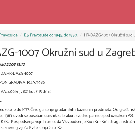
 Pravosuđe
B.5. Pravosuđe od 1945. do 1990.
HR-DAZG-1007 Okružni sud 
ZG-1007 Okružni sud u Zagre
opad 2008 13:10
DA:HR-DAZG-1007
ON GRADIVA: 1949./1986.
: 406 knj., 801 kut. (115 d/m)
:
euzeto je do 1977. Čine ga serije građanskih i kaznenih predmeta. Od građans
od 1963. uvodi se poseban upisnik za brakorazvodne parnice pod oznakom P2). 
 (Kz, Ko), podserija vojnih presuda Vkr, podserije Kio i Kri (Kir) istraga i ist
aznenog vijeća Kv te serija žalbi Kž.