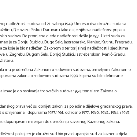
alnoj nadležnosti sudova od 21. svibnja 1949. Umjesto dva okružna suda sa
dinu, Bjelovaru, Sisku i Daruvaru tako da je njihova nadležnost pripala
skih sudova. Do promjene glede nadležnosti došlo je 1951. Uz tri suda za
ao je za Donju Stubicu, Dugo Selo, Jastrebarsko, Klanjec, Kutinu, Pregradu,
 za koje je bio nadležan. Zakonom o teritorijalnoj nadležnosti i sjedištima
ove: u Zagrebu, Dugom Selu, Donjoj Stubici, Jastrebarskom, Ivanić-Gradu,
Zlataru.
nost bila mu je određena Zakonom o redovnim sudovima, temeljnim Zakonom o
punama zakona o redovnim sudovima 1990. kojima su bile definirane
a imao je do osnivanja trgovačkih sudova 1954. temeljem Zakona o
rađanskog prava već su donijeti zakoni za pojedine dijelove građanskog prava.
mjenama i dopunama 1957.,1961., odnosno 1977., 1980., 1982., 1984. i 1987.
i je bio dopunjavan i mijenjan do donošenja saveznog Kaznenog zakona,
 nadležnost po kojem je okružni sud bio prvostupanjski sud za kaznena djela