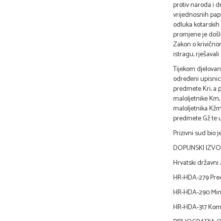
protiv naroda i d
vrijednosnih pap
odluka kotarskih
promjene je došlo
Zakon o krivičnom
istragu, rješaval
Tijekom djelovan
određeni upisnici
predmete Kri, a p
maloljetnike Km,
maloljetnika Kžm
predmete Gž te 
Prizivni sud bio 
DOPUNSKI IZVOR
Hrvatski državni 
HR-HDA-279 Preds
HR-HDA-290 Mini
HR-HDA-317 Komit