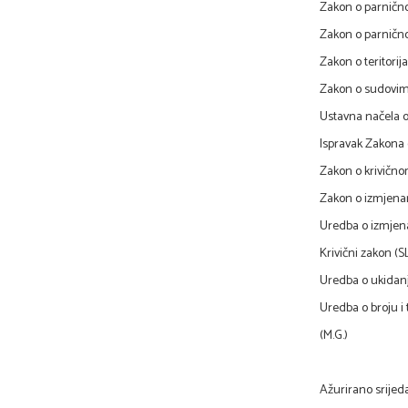
Zakon o parničn
Zakon o parnično
Zakon o teritorij
Zakon o sudovima
Ustavna načela o
Ispravak Zakona 
Zakon o krivično
Zakon o izmjena
Uredba o izmjena
Krivični zakon (SL
Uredba o ukidanju
Uredba o broju i
(M.G.)
Ažurirano srijeda