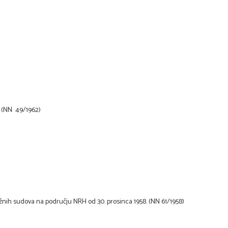
H (NN 49/1962)
užnih sudova na području NRH od 30. prosinca 1958. (NN 61/1958)