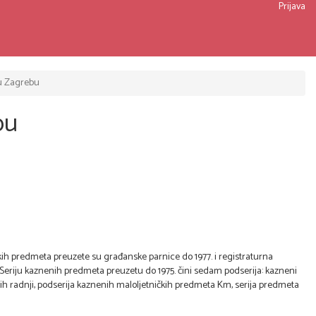
Prijava
u Zagrebu
bu
kih predmeta preuzete su građanske parnice do 1977. i registraturna
Seriju kaznenih predmeta preuzetu do 1975. čini sedam podserija: kazneni
ražnih radnji, podserija kaznenih maloljetničkih predmeta Km, serija predmeta