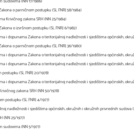
m sudovima (NN 17/1986)
Zakona o parničnom postupku (SL FNRJ 58/1984)
ma Krivičnog zakona SRH (NN 25/1984)
Zakona o izvršnom postupku (SL FNRJ 6/1982)
a i dopunama Zakona o teritorijalnoj nadležnosti i sjedištima općinskih, okruž
Zakona o parničnom postupku (SL FNRJ 36/1980)
a i dopunama Zakona o teritorijalnoj nadležnosti i sjedištima općinskih, okru
a i dopunama Zakona o teritorijalnoj nadležnosti i sjedištima općinskih, okru
 postupku (SL FNRJ 20/1978)
a i dopunama Zakona o teritorijalnoj nadležnosti i sjedištima općinskih, okru
Krivičnog zakona SRH (NN 50/1978)
om postupku (SL FNRJ 4/1977)
alnoj nadležnosti i sjedištima općinskih, okružnih i okružnih privrednih sudova
RH (NN 25/1977)
m sudovima (NN 5/1977)